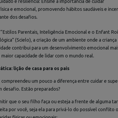
idado e resiliência: Ensine a importância de cuidar
física e emocional, promovendo hábitos saudáveis e ince
ante dos desafios.
“Estilos Parentais, Inteligência Emocional e o Enfant Ro
gica” (Scielo), a criação de um ambiente onde a criança
lidade contribui para um desenvolvimento emocional mai
 maior capacidade de lidar com o mundo real.
tica: lição de casa para os pais
á compreendeu um pouco a diferença entre cuidar e supe
m desafio. Estão preparados?
tir que o seu filho faça ou esteja a frente de alguma ta
eita por você, seja ela para privá-lo do possível conflito 
ridas físicas ou emocionais;