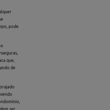
alquer
se
mpo, pode
no
nseguras,
aca que,
vando de
corajado
lvendo
ondomínio,
odem ser