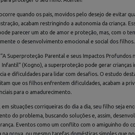
corre quando os pais, movidos pelo desejo de evitar qu
stração, acabam restringindo a autonomia da criança. Es
de parecer um ato de amor e proteção, mas, com o te
mente o desenvolvimento emocional e social dos filhos.
 “A Superproteção Parental e seus Impactos Profundos 
nfantil” (Kogno), a superproteção pode gerar crianças i
cia e dificuldades para lidar com desafios. O estudo dest
itam que os filhos enfrentem dificuldades, acabam a pri
nciais para o amadurecimento.
em situações corriqueiras do dia a dia, seu filho seja en
ento do problema, buscando soluções e, assim, desenvo
rança. Eventos como um conflito com o amiguinho do c
da na prova, ou mesmo tarefas domésticas simples que p