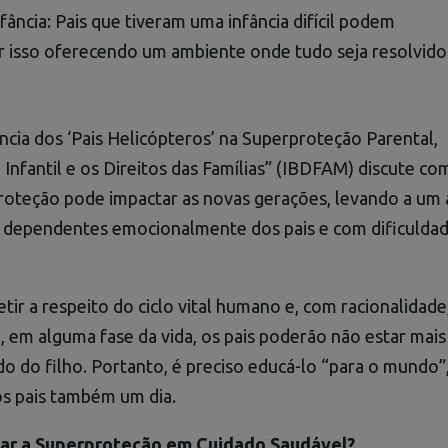
fância: Pais que tiveram uma infância difícil podem
 isso oferecendo um ambiente onde tudo seja resolvido
ência dos ‘Pais Helicópteros’ na Superproteção Parental,
nfantil e os Direitos das Famílias” (IBDFAM) discute co
proteção pode impactar as novas gerações, levando a u
s dependentes emocionalmente dos pais e com dificuldad
tir a respeito do ciclo vital humano e, com racionalidade
em alguma fase da vida, os pais poderão não estar mais
do do filho. Portanto, é preciso educá-lo “para o mundo”
s pais também um dia.
r a Superproteção em Cuidado Saudável?