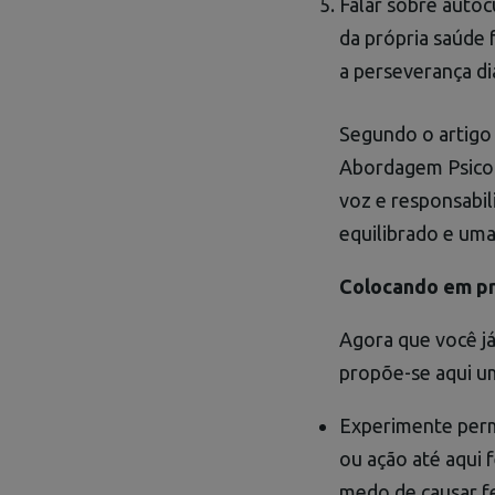
Falar sobre autocu
da própria saúde 
a perseverança di
Segundo o artigo 
Abordagem Psicoló
voz e responsabi
equilibrado e uma
Colocando em prá
Agora que você j
propõe-se aqui u
Experimente permi
ou ação até aqui f
medo de causar fe