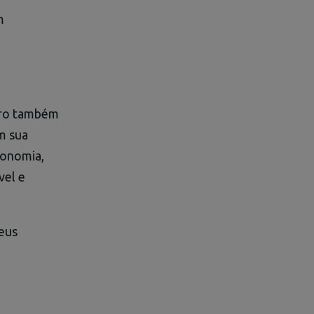
m
iro também
m sua
tonomia,
vel e
seus