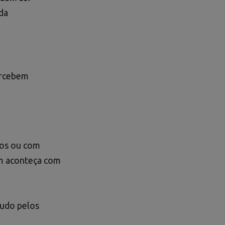
da
ercebem
nos ou com
im aconteça com
tudo pelos