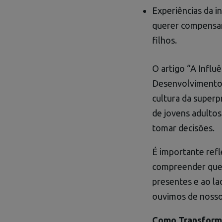
Experiências da in
querer compensar
filhos.
O artigo “A Influ
Desenvolvimento I
cultura da super
de jovens adulto
tomar decisões.
É importante refle
compreender que, 
presentes e ao la
ouvimos de nosso
Como Transforma