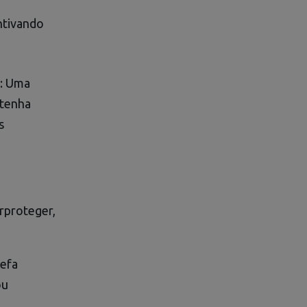
ntivando
i: Uma
 tenha
s
rproteger,
refa
ou