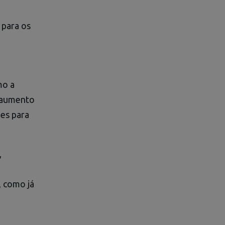
 para os
mo a
m aumento
es para
,
, como já