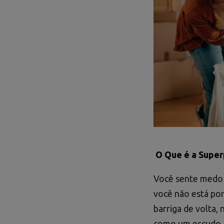
O Que é a Super
Você sente medo 
você não está po
barriga de volta,
como um escudo, p