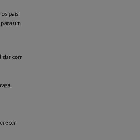
 os pais
e para um
lidar com
casa.
ferecer