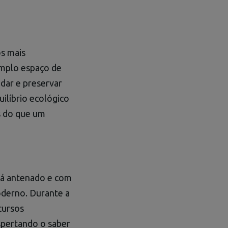
os mais
amplo espaço de
dar e preservar
uilíbrio ecológico
s do que um
tá antenado e com
oderno. Durante a
cursos
espertando o saber