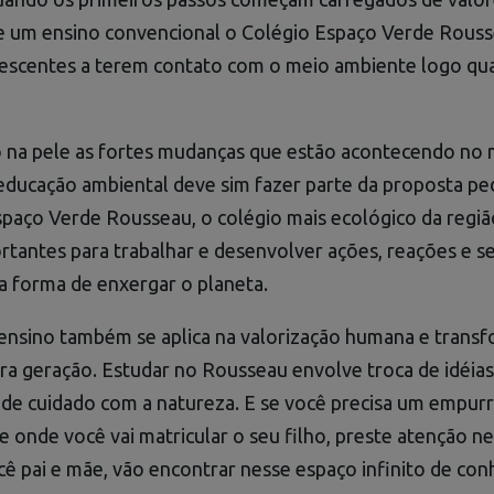
e um ensino convencional o Colégio Espaço Verde Rouss
olescentes a terem contato com o meio ambiente logo qu
 na pele as fortes mudanças que estão acontecendo no
 educação ambiental deve sim fazer parte da proposta p
spaço Verde Rousseau, o colégio mais ecológico da regi
tantes para trabalhar e desenvolver ações, reações e s
 forma de enxergar o planeta.
 ensino também se aplica na valorização humana e trans
ra geração. Estudar no Rousseau envolve troca de idéia
s de cuidado com a natureza. E se você precisa um empur
e onde você vai matricular o seu filho, preste atenção 
cê pai e mãe, vão encontrar nesse espaço infinito de co