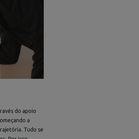
través do apoio
 começando a
rajetória. Tudo se
s. Por isso,