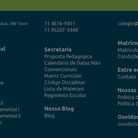
11 4616-9411
colegio@
atas, 386 Tijuco
11 95207-3440
Matrícu
ial
Secretaria
Matrícul
Proposta Pedagógica
Condiçõe
Calendário de Datas Não
Convencionais
Entre e
Matriz Curricular
Contato
Código Disciplinar
pa
Lista de Materiais
Nossas 
Regimento Escolar
Política 
il
Política 
Nosso Blog
amental I
Blog
mental II
Ouvidor
o
ouvidori