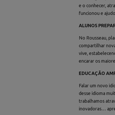
e o conhecer, at
funcionou e ajudo
ALUNOS PREPA
No Rousseau, pla
compartilhar nova
vive, estabelecen
encarar os maiore
EDUCAÇÃO AMP
Falar um novo id
desse idioma muit
trabalhamos atrav
inovadoras… apre