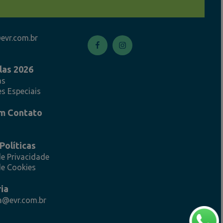
evr.com.br
Facebook
Instagram
las 2026
as
s Especiais
m Contato
Políticas
de Privacidade
de Cookies
ia
a@evr.com.br