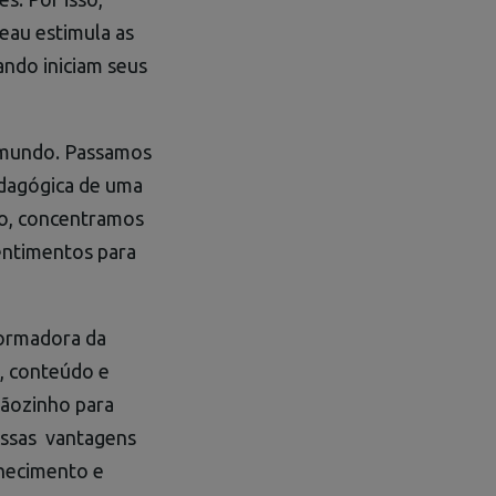
eau estimula as
ando iniciam seus
 mundo. Passamos
edagógica de uma
ão, concentramos
entimentos para
formadora da
s, conteúdo e
rãozinho para
nessas vantagens
nhecimento e