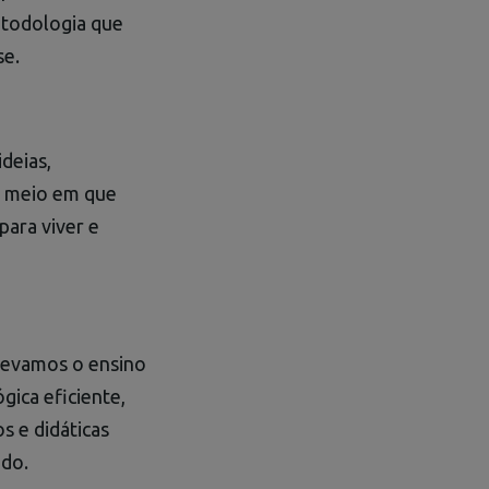
etodologia que
se.
deias,
 o meio em que
para viver e
 Levamos o ensino
gica eficiente,
s e didáticas
ndo.